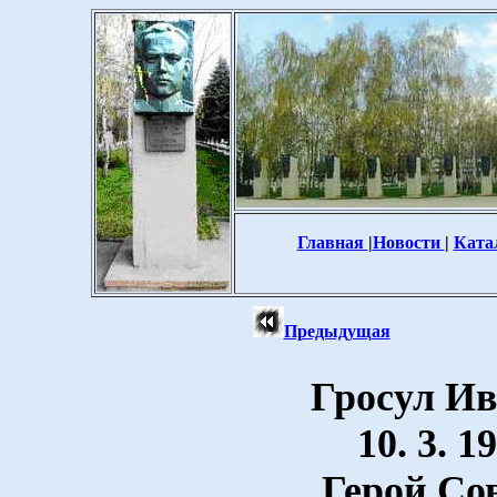
Главная
|
Новости
|
Ката
Предыдущая
Гросул И
10. 3. 19
Герой Со